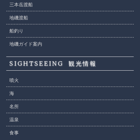
三本岳渡船
地磯渡船
船釣り
地磯ガイド案内
SIGHTSEEING
観光情報
噴火
海
名所
温泉
食事