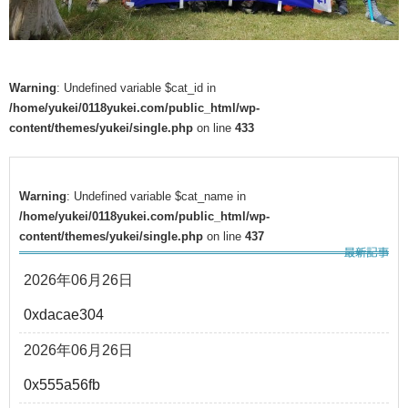
Warning
: Undefined variable $cat_id in
/home/yukei/0118yukei.com/public_html/wp-
content/themes/yukei/single.php
on line
433
Warning
: Undefined variable $cat_name in
/home/yukei/0118yukei.com/public_html/wp-
content/themes/yukei/single.php
on line
437
2026年06月26日
0xdacae304
2026年06月26日
0x555a56fb