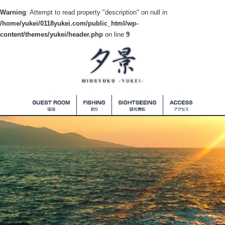
Warning
: Attempt to read property "description" on null in
/home/yukei/0118yukei.com/public_html/wp-
content/themes/yukei/header.php
on line
9