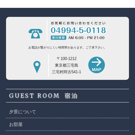
お電話が繋がりにくい時間帯があります。
ご了承下さい。
〒100-1212
東京都三宅島
三宅村阿古541-1
GUEST ROOM
宿泊
夕景について
お部屋