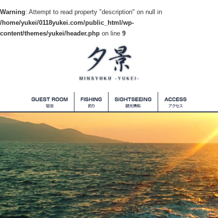
Warning
: Attempt to read property "description" on null in
/home/yukei/0118yukei.com/public_html/wp-
content/themes/yukei/header.php
on line
9