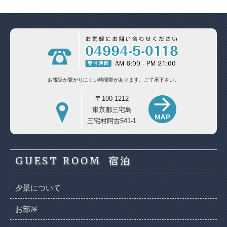
お電話が繋がりにくい時間帯があります。
ご了承下さい。
〒100-1212
東京都三宅島
三宅村阿古541-1
GUEST ROOM
宿泊
夕景について
お部屋