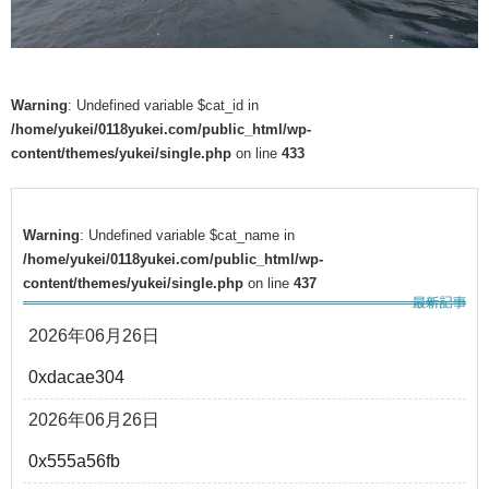
Warning
: Undefined variable $cat_id in
/home/yukei/0118yukei.com/public_html/wp-
content/themes/yukei/single.php
on line
433
Warning
: Undefined variable $cat_name in
/home/yukei/0118yukei.com/public_html/wp-
content/themes/yukei/single.php
on line
437
2026年06月26日
0xdacae304
2026年06月26日
0x555a56fb