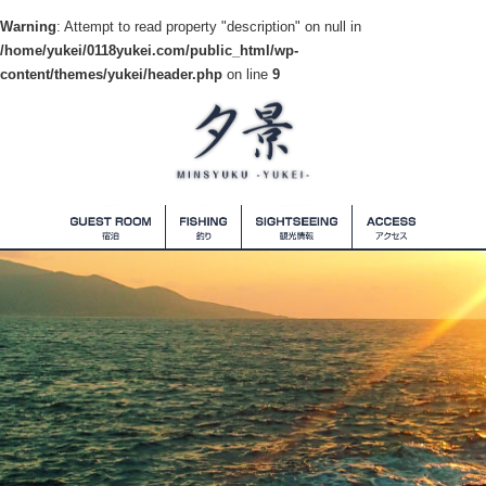
Warning
: Attempt to read property "description" on null in
/home/yukei/0118yukei.com/public_html/wp-
content/themes/yukei/header.php
on line
9