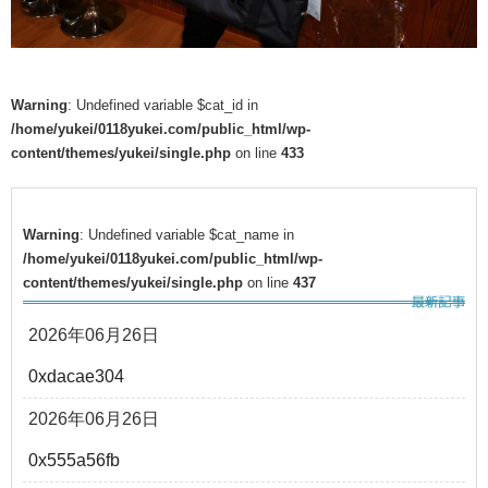
Warning
: Undefined variable $cat_id in
/home/yukei/0118yukei.com/public_html/wp-
content/themes/yukei/single.php
on line
433
Warning
: Undefined variable $cat_name in
/home/yukei/0118yukei.com/public_html/wp-
content/themes/yukei/single.php
on line
437
2026年06月26日
0xdacae304
2026年06月26日
0x555a56fb