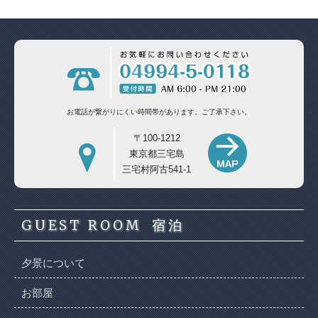
お電話が繋がりにくい時間帯があります。
ご了承下さい。
〒100-1212
東京都三宅島
三宅村阿古541-1
GUEST ROOM
宿泊
夕景について
お部屋