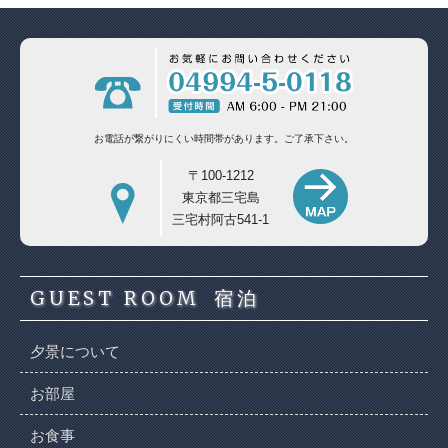
お電話が繋がりにくい時間帯があります。
ご了承下さい。
〒100-1212
東京都三宅島
三宅村阿古541-1
GUEST ROOM
宿泊
夕景について
お部屋
お食事