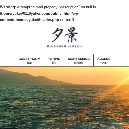
Warning
: Attempt to read property "description" on null in
/home/yukei/0118yukei.com/public_html/wp-
content/themes/yukei/header.php
on line
9