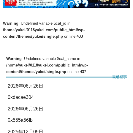
Warning
: Undefined variable $cat_id in
/home/yukei/0118yukei.com/public_html/wp-
content/themes/yukei/single.php
on line
433
Warning
: Undefined variable $cat_name in
/home/yukei/0118yukei.com/public_html/wp-
content/themes/yukei/single.php
on line
437
2026年06月26日
0xdacae304
2026年06月26日
0x555a56fb
2025年12月09日