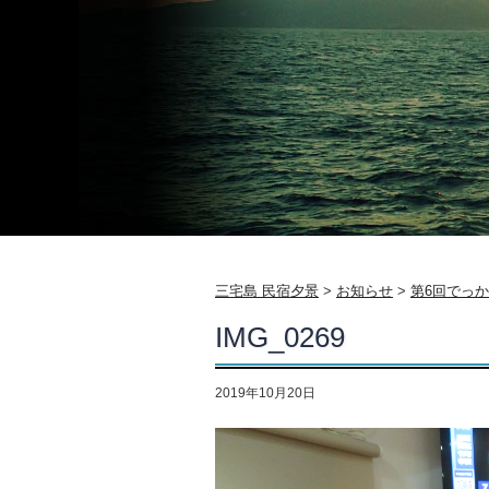
三宅島 民宿夕景
>
お知らせ
>
第6回でっ
IMG_0269
2019年10月20日