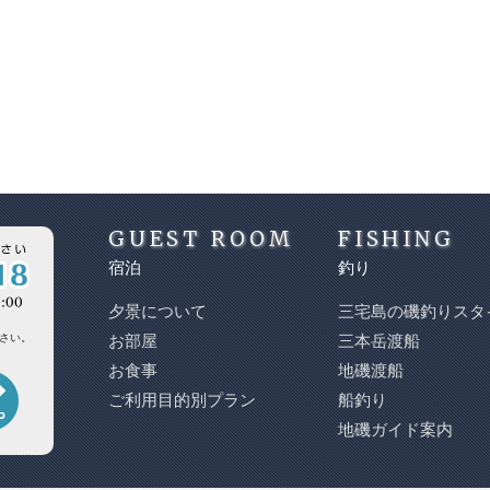
GUEST ROOM
FISHING
宿泊
釣り
夕景について
三宅島の磯釣りスタ
さい。
お部屋
三本岳渡船
お食事
地磯渡船
ご利用目的別プラン
船釣り
地磯ガイド案内