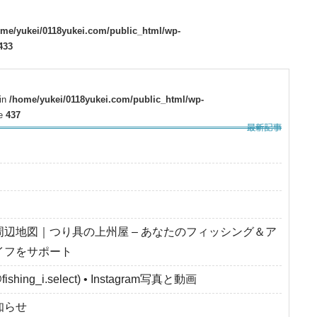
ome/yukei/0118yukei.com/public_html/wp-
433
 in
/home/yukei/0118yukei.com/public_html/wp-
ne
437
周辺地図｜つり具の上州屋 – あなたのフィッシング＆ア
イフをサポート
fishing_i.select) • Instagram写真と動画
知らせ