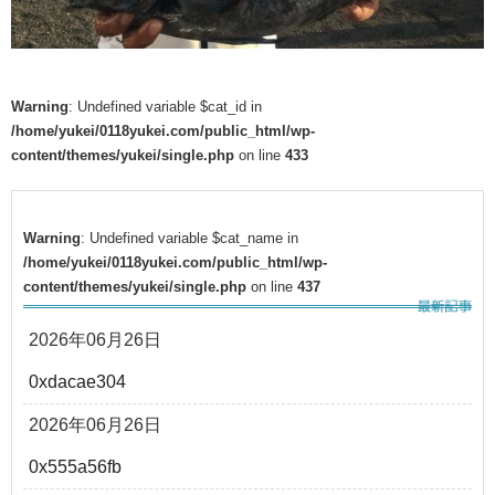
Warning
: Undefined variable $cat_id in
/home/yukei/0118yukei.com/public_html/wp-
content/themes/yukei/single.php
on line
433
Warning
: Undefined variable $cat_name in
/home/yukei/0118yukei.com/public_html/wp-
content/themes/yukei/single.php
on line
437
2026年06月26日
0xdacae304
2026年06月26日
0x555a56fb