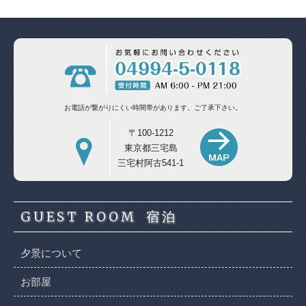
お電話が繋がりにくい時間帯があります。
ご了承下さい。
〒100-1212
東京都三宅島
三宅村阿古541-1
GUEST ROOM
宿泊
夕景について
お部屋