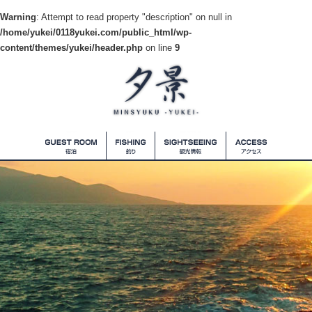
Warning
: Attempt to read property "description" on null in
/home/yukei/0118yukei.com/public_html/wp-
content/themes/yukei/header.php
on line
9