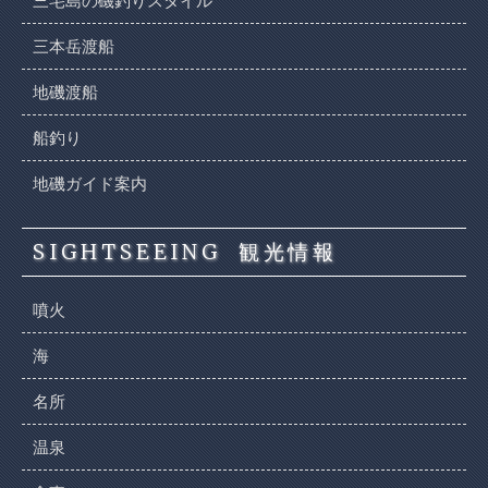
三宅島の磯釣りスタイル
三本岳渡船
地磯渡船
船釣り
地磯ガイド案内
SIGHTSEEING
観光情報
噴火
海
名所
温泉