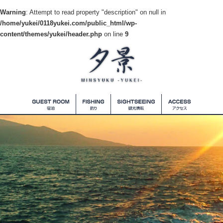
Warning
: Attempt to read property "description" on null in
/home/yukei/0118yukei.com/public_html/wp-
content/themes/yukei/header.php
on line
9