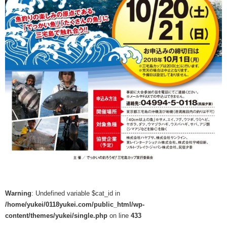
Warning
: Undefined variable $cat_id in
/home/yukei/0118yukei.com/public_html/wp-
content/themes/yukei/single.php
on line
433