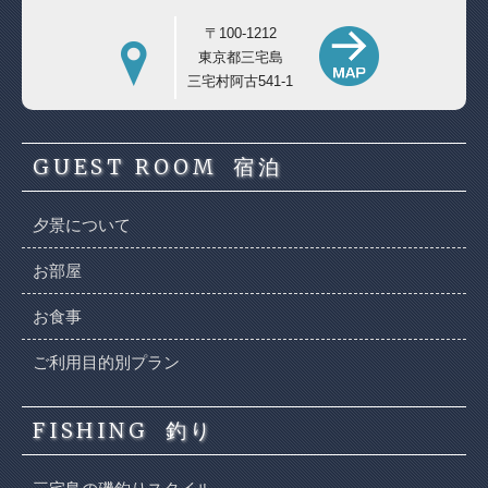
〒100-1212
東京都三宅島
三宅村阿古541-1
GUEST ROOM
宿泊
夕景について
お部屋
お食事
ご利用目的別プラン
FISHING
釣り