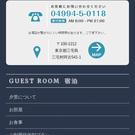
お電話が繋がりにくい時間帯があります。
ご了承下さい。
〒100-1212
東京都三宅島
三宅村阿古541-1
GUEST ROOM
宿泊
夕景について
お部屋
お食事
ご利用目的別プラン