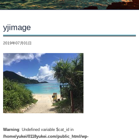
yjimage
2019年07月01日
Warning
: Undefined variable $cat_id in
/home/yukei/0118yukei.com/public_html/wp-