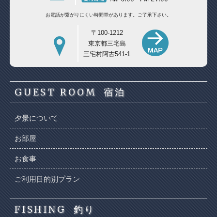
お電話が繋がりにくい時間帯があります。
ご了承下さい。
〒100-1212
東京都三宅島
三宅村阿古541-1
GUEST ROOM
宿泊
夕景について
お部屋
お食事
ご利用目的別プラン
FISHING
釣り