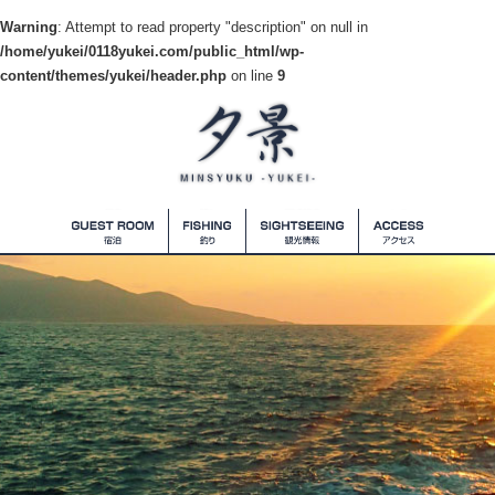
Warning
: Attempt to read property "description" on null in
/home/yukei/0118yukei.com/public_html/wp-
content/themes/yukei/header.php
on line
9