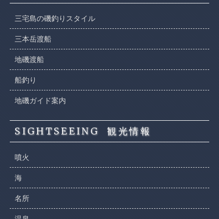
三宅島の磯釣りスタイル
三本岳渡船
地磯渡船
船釣り
地磯ガイド案内
SIGHTSEEING
観光情報
噴火
海
名所
温泉