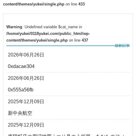
content/themes/yukei/single.php
on line
433
Warning
: Undefined variable $cat_name in
/home/yukei/0118yukei.com/public_html/wp-
content/themes/yukei/single.php
on line
437
2026年06月26日
0xdacae304
2026年06月26日
0x555a56fb
2025年12月09日
新中央航空
2025年12月09日