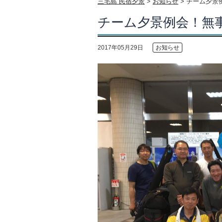
三宅島 民宿夕景
>
お知らせ
>
チーム夕景
チーム夕景例会！無
2017年05月29日
お知らせ