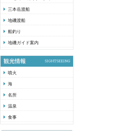
三本岳渡船
地磯渡船
船釣り
地磯ガイド案内
観光情報
SIGHTSEEING
噴火
海
名所
温泉
食事