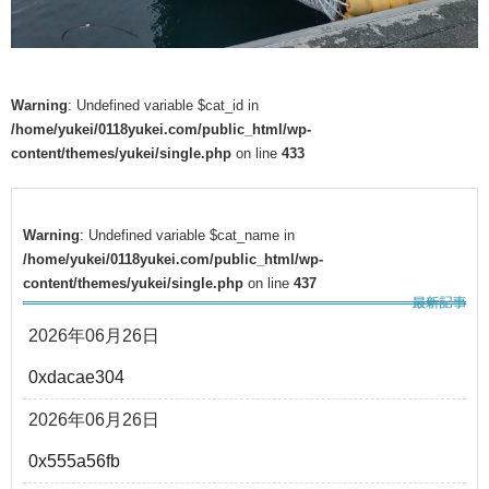
Warning
: Undefined variable $cat_id in
/home/yukei/0118yukei.com/public_html/wp-
content/themes/yukei/single.php
on line
433
Warning
: Undefined variable $cat_name in
/home/yukei/0118yukei.com/public_html/wp-
content/themes/yukei/single.php
on line
437
2026年06月26日
0xdacae304
2026年06月26日
0x555a56fb