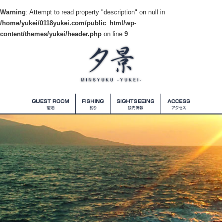
Warning
: Attempt to read property "description" on null in
/home/yukei/0118yukei.com/public_html/wp-
content/themes/yukei/header.php
on line
9