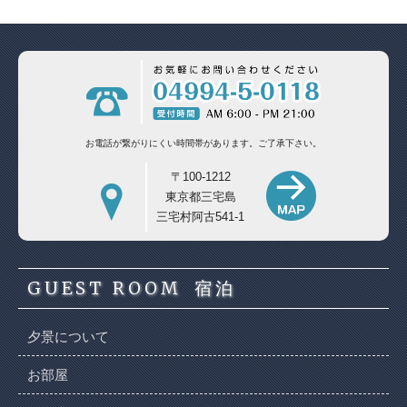
お電話が繋がりにくい時間帯があります。
ご了承下さい。
〒100-1212
東京都三宅島
三宅村阿古541-1
GUEST ROOM
宿泊
夕景について
お部屋