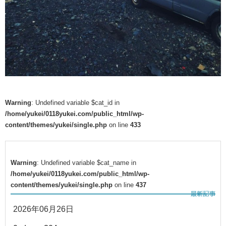
Warning
: Undefined variable $cat_id in
/home/yukei/0118yukei.com/public_html/wp-
content/themes/yukei/single.php
on line
433
Warning
: Undefined variable $cat_name in
/home/yukei/0118yukei.com/public_html/wp-
content/themes/yukei/single.php
on line
437
2026年06月26日