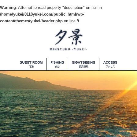
Warning
: Attempt to read property "description" on null in
/home/yukei/0118yukei.com/public_html/wp-
content/themes/yukei/header.php
on line
9