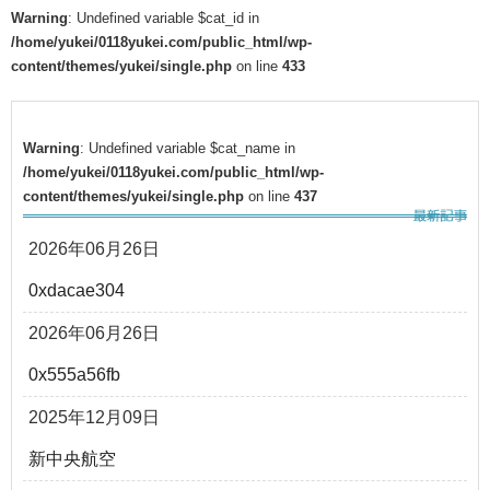
Warning
: Undefined variable $cat_id in
/home/yukei/0118yukei.com/public_html/wp-
content/themes/yukei/single.php
on line
433
Warning
: Undefined variable $cat_name in
/home/yukei/0118yukei.com/public_html/wp-
content/themes/yukei/single.php
on line
437
2026年06月26日
0xdacae304
2026年06月26日
0x555a56fb
2025年12月09日
新中央航空