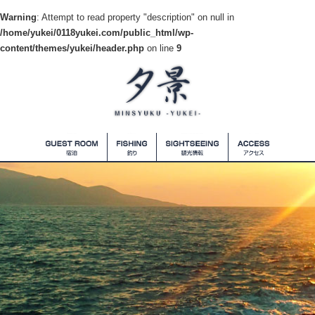
Warning
: Attempt to read property "description" on null in
/home/yukei/0118yukei.com/public_html/wp-
content/themes/yukei/header.php
on line
9