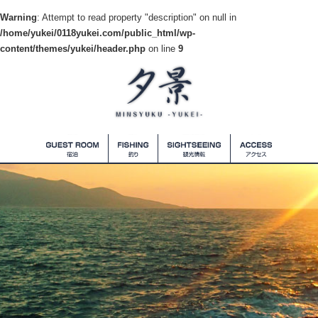
Warning
: Attempt to read property "description" on null in
/home/yukei/0118yukei.com/public_html/wp-
content/themes/yukei/header.php
on line
9