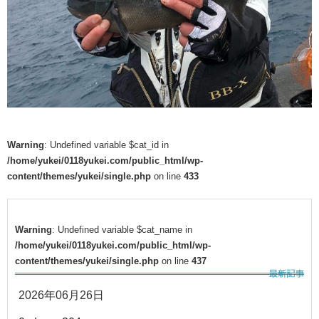
Warning
: Undefined variable $cat_id in
/home/yukei/0118yukei.com/public_html/wp-
content/themes/yukei/single.php
on line
433
Warning
: Undefined variable $cat_name in
/home/yukei/0118yukei.com/public_html/wp-
content/themes/yukei/single.php
on line
437
2026年06月26日