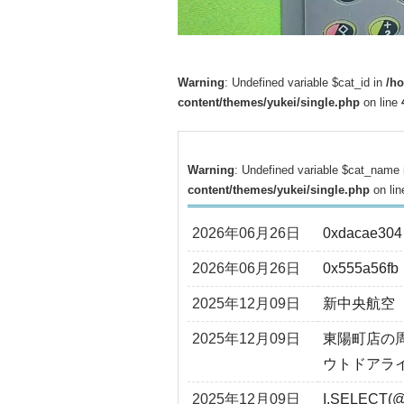
Warning
: Undefined variable $cat_id in
/h
content/themes/yukei/single.php
on line
Warning
: Undefined variable $cat_name
content/themes/yukei/single.php
on li
2026年06月26日
0xdacae304
2026年06月26日
0x555a56fb
2025年12月09日
新中央航空
2025年12月09日
東陽町店の
ウトドアラ
2025年12月09日
I.SELECT(@