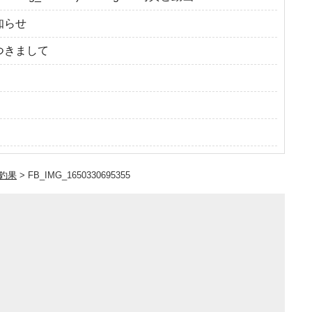
知らせ
つきまして
岳釣果
>
FB_IMG_1650330695355