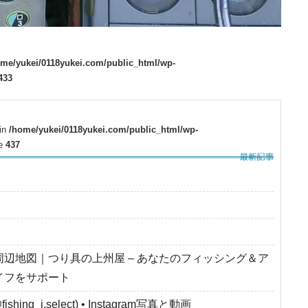
ome/yukei/0118yukei.com/public_html/wp-
433
 in
/home/yukei/0118yukei.com/public_html/wp-
ne
437
周辺地図｜つり具の上州屋 – あなたのフィッシング＆ア
イフをサポート
fishing_i.select) • Instagram写真と動画