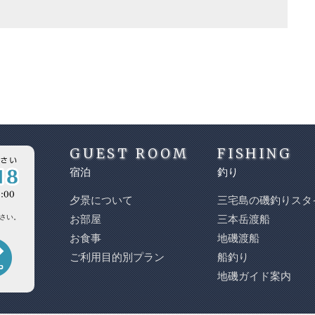
GUEST ROOM
FISHING
宿泊
釣り
夕景について
三宅島の磯釣りスタ
さい。
お部屋
三本岳渡船
お食事
地磯渡船
ご利用目的別プラン
船釣り
地磯ガイド案内