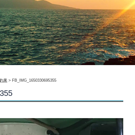
岳釣果
>
FB_IMG_1650330695355
355