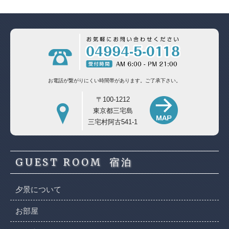
お電話が繋がりにくい時間帯があります。
ご了承下さい。
〒100-1212
東京都三宅島
三宅村阿古541-1
GUEST ROOM
宿泊
夕景について
お部屋