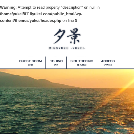
Warning
: Attempt to read property "description" on null in
/home/yukei/0118yukei.com/public_html/wp-
content/themes/yukei/header.php
on line
9