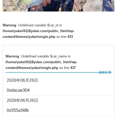
Warning
: Undefined variable $cat_id in
/home/yukei/0118yukei.com/public_html/wp-
content/themes/yukei/single.php
on line
433
Warning
: Undefined variable $cat_name in
/home/yukei/0118yukei.com/public_html/wp-
content/themes/yukei/single.php
on line
437
2026年06月26日
0xdacae304
2026年06月26日
0x555a56fb