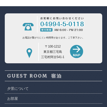
お電話が繋がりにくい時間帯があります。
ご了承下さい。
〒100-1212
東京都三宅島
三宅村阿古541-1
GUEST ROOM
宿泊
夕景について
お部屋