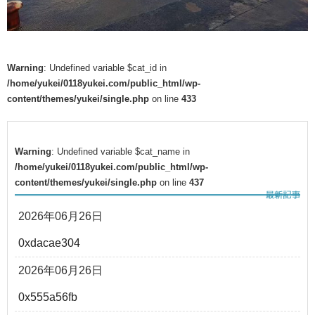
Warning
: Undefined variable $cat_id in
/home/yukei/0118yukei.com/public_html/wp-
content/themes/yukei/single.php
on line
433
Warning
: Undefined variable $cat_name in
/home/yukei/0118yukei.com/public_html/wp-
content/themes/yukei/single.php
on line
437
2026年06月26日
0xdacae304
2026年06月26日
0x555a56fb