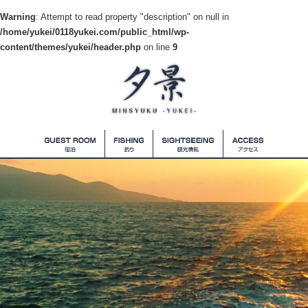
Warning
: Attempt to read property "description" on null in
/home/yukei/0118yukei.com/public_html/wp-
content/themes/yukei/header.php
on line
9