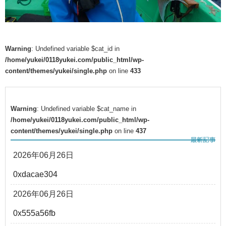
Warning
: Undefined variable $cat_id in
/home/yukei/0118yukei.com/public_html/wp-
content/themes/yukei/single.php
on line
433
Warning
: Undefined variable $cat_name in
/home/yukei/0118yukei.com/public_html/wp-
content/themes/yukei/single.php
on line
437
2026年06月26日
0xdacae304
2026年06月26日
0x555a56fb