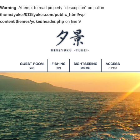
Warning
: Attempt to read property "description" on null in
/home/yukei/0118yukei.com/public_html/wp-
content/themes/yukei/header.php
on line
9