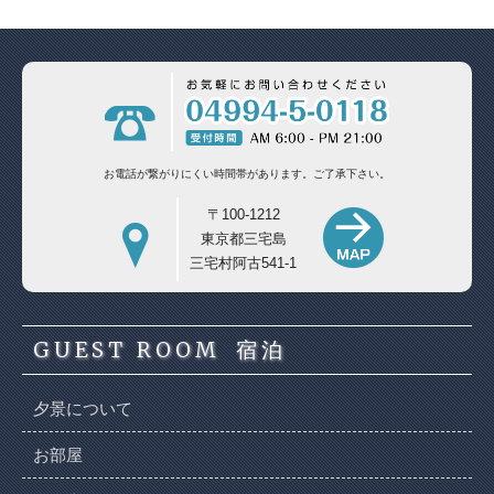
お電話が繋がりにくい時間帯があります。
ご了承下さい。
〒100-1212
東京都三宅島
三宅村阿古541-1
GUEST ROOM
宿泊
夕景について
お部屋