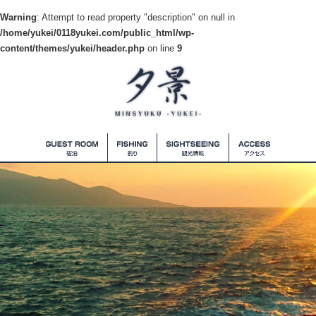
Warning
: Attempt to read property "description" on null in
/home/yukei/0118yukei.com/public_html/wp-
content/themes/yukei/header.php
on line
9