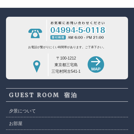
お電話が繋がりにくい時間帯があります。
ご了承下さい。
〒100-1212
東京都三宅島
三宅村阿古541-1
GUEST ROOM
宿泊
夕景について
お部屋