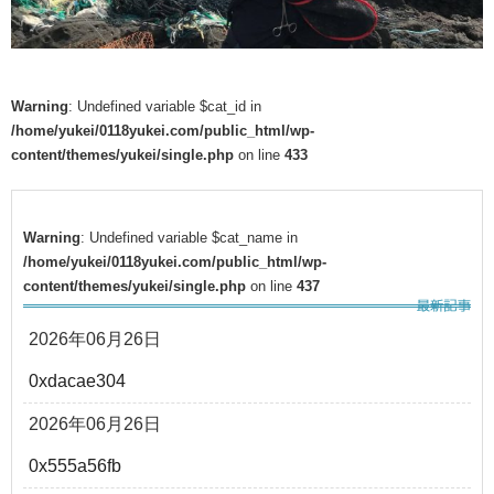
Warning
: Undefined variable $cat_id in
/home/yukei/0118yukei.com/public_html/wp-
content/themes/yukei/single.php
on line
433
Warning
: Undefined variable $cat_name in
/home/yukei/0118yukei.com/public_html/wp-
content/themes/yukei/single.php
on line
437
2026年06月26日
0xdacae304
2026年06月26日
0x555a56fb