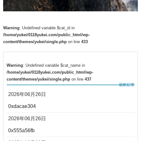
Warning
: Undefined variable $cat_id in
/home/yukei/0118yukei.com/public_html/wp-
content/themes/yukei/single.php
on line
433
Warning
: Undefined variable $cat_name in
/home/yukei/0118yukei.com/public_html/wp-
content/themes/yukei/single.php
on line
437
2026年06月26日
0xdacae304
2026年06月26日
0x555a56fb