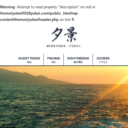
Warning
: Attempt to read property "description" on null in
/home/yukei/0118yukei.com/public_html/wp-
content/themes/yukei/header.php
on line
9