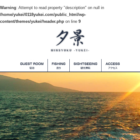
Warning
: Attempt to read property "description" on null in
/home/yukei/0118yukei.com/public_html/wp-
content/themes/yukei/header.php
on line
9