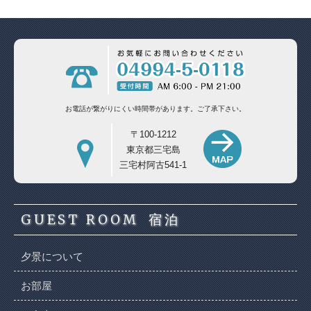
お電話が繋がりにくい時間帯があります。
ご了承下さい。
〒100-1212
東京都三宅島
三宅村阿古541-1
GUEST ROOM
宿泊
夕景について
お部屋