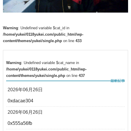
Warning
: Undefined variable $cat_id in
/home/yukei/0118yukei.com/public_html/wp-
content/themes/yukei/single.php
on line
433
Warning
: Undefined variable $cat_name in
/home/yukei/0118yukei.com/public_html/wp-
content/themes/yukei/single.php
on line
437
2026年06月26日
0xdacae304
2026年06月26日
0x555a56fb