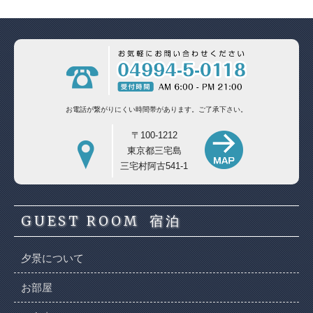
お電話が繋がりにくい時間帯があります。
ご了承下さい。
〒100-1212
東京都三宅島
三宅村阿古541-1
GUEST ROOM
宿泊
夕景について
お部屋