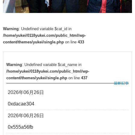
Warning
: Undefined variable $cat_id in
/home/yukei/0118yukei.com/public_html/wp-
content/themes/yukei/single.php
on line
433
Warning
: Undefined variable $cat_name in
/home/yukei/0118yukei.com/public_html/wp-
content/themes/yukei/single.php
on line
437
2026年06月26日
0xdacae304
2026年06月26日
0x555a56fb