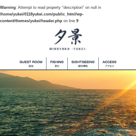
Warning
: Attempt to read property "description" on null in
/home/yukei/0118yukei.com/public_html/wp-
content/themes/yukei/header.php
on line
9