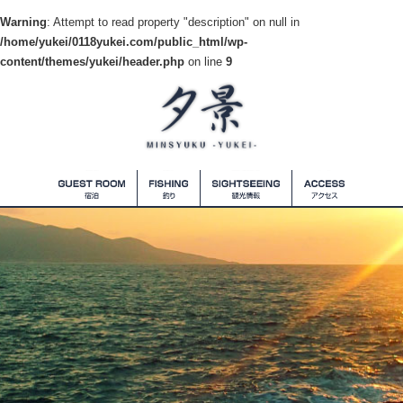
Warning
: Attempt to read property "description" on null in
/home/yukei/0118yukei.com/public_html/wp-
content/themes/yukei/header.php
on line
9