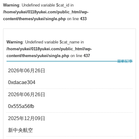
Warning
: Undefined variable $cat_id in
/home/yukei/0118yukei.com/public_html/wp-
content/themes/yukei/single.php
on line
433
Warning
: Undefined variable $cat_name in
/home/yukei/0118yukei.com/public_html/wp-
content/themes/yukei/single.php
on line
437
2026年06月26日
0xdacae304
2026年06月26日
0x555a56fb
2025年12月09日
新中央航空