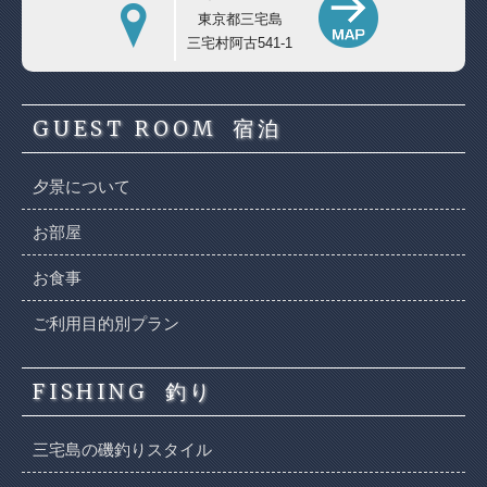
東京都三宅島
三宅村阿古541-1
GUEST ROOM
宿泊
夕景について
お部屋
お食事
ご利用目的別プラン
FISHING
釣り
三宅島の磯釣りスタイル