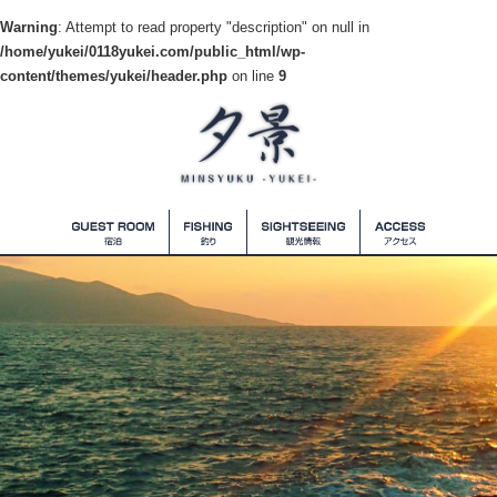
Warning
: Attempt to read property "description" on null in
/home/yukei/0118yukei.com/public_html/wp-
content/themes/yukei/header.php
on line
9