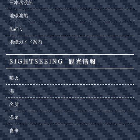
三本岳渡船
地磯渡船
船釣り
地磯ガイド案内
SIGHTSEEING
観光情報
噴火
海
名所
温泉
食事