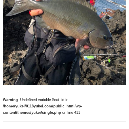
Warning
: Undefined variable $cat_id in
/home/yukei/0118yukei.com/public_html/wp-
content/themes/yukei/single.php
on line
433