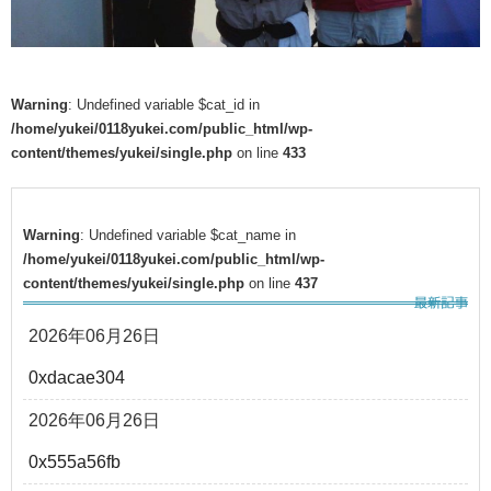
Warning
: Undefined variable $cat_id in
/home/yukei/0118yukei.com/public_html/wp-
content/themes/yukei/single.php
on line
433
Warning
: Undefined variable $cat_name in
/home/yukei/0118yukei.com/public_html/wp-
content/themes/yukei/single.php
on line
437
2026年06月26日
0xdacae304
2026年06月26日
0x555a56fb