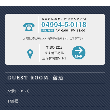
お電話が繋がりにくい時間帯があります。
ご了承下さい。
〒100-1212
東京都三宅島
三宅村阿古541-1
GUEST ROOM
宿泊
夕景について
お部屋