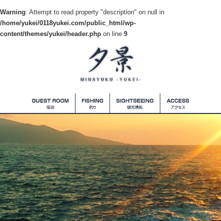
Warning
: Attempt to read property "description" on null in
/home/yukei/0118yukei.com/public_html/wp-
content/themes/yukei/header.php
on line
9