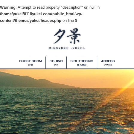
Warning
: Attempt to read property "description" on null in
/home/yukei/0118yukei.com/public_html/wp-
content/themes/yukei/header.php
on line
9