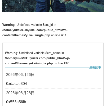
Warning
: Undefined variable $cat_id in
/home/yukei/0118yukei.com/public_html/wp-
content/themes/yukei/single.php
on line
433
Warning
: Undefined variable $cat_name in
/home/yukei/0118yukei.com/public_html/wp-
content/themes/yukei/single.php
on line
437
2026年06月26日
0xdacae304
2026年06月26日
0x555a56fb