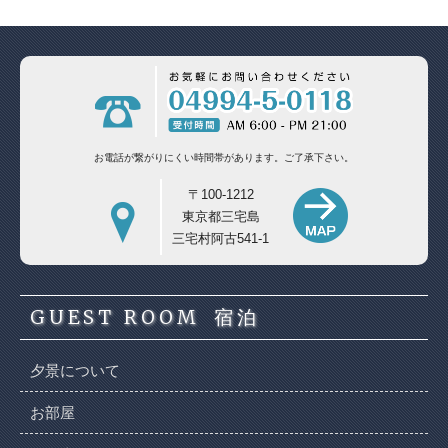
お電話が繋がりにくい時間帯があります。
ご了承下さい。
〒100-1212
東京都三宅島
三宅村阿古541-1
GUEST ROOM
宿泊
夕景について
お部屋