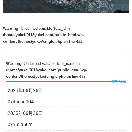
Warning
: Undefined variable $cat_id in
/home/yukei/0118yukei.com/public_html/wp-
content/themes/yukei/single.php
on line
433
Warning
: Undefined variable $cat_name in
/home/yukei/0118yukei.com/public_html/wp-
content/themes/yukei/single.php
on line
437
2026年06月26日
0xdacae304
2026年06月26日
0x555a56fb