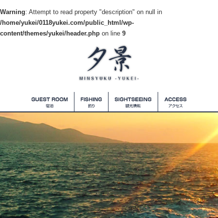
Warning
: Attempt to read property "description" on null in
/home/yukei/0118yukei.com/public_html/wp-
content/themes/yukei/header.php
on line
9