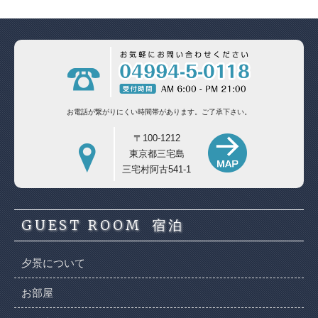
お電話が繋がりにくい時間帯があります。
ご了承下さい。
〒100-1212
東京都三宅島
三宅村阿古541-1
GUEST ROOM
宿泊
夕景について
お部屋