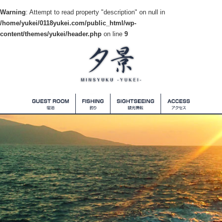
Warning
: Attempt to read property "description" on null in
/home/yukei/0118yukei.com/public_html/wp-
content/themes/yukei/header.php
on line
9