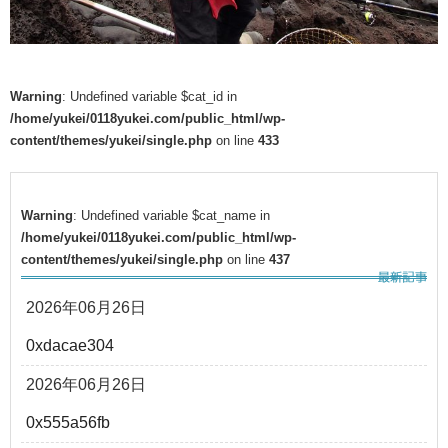
Warning
: Undefined variable $cat_id in
/home/yukei/0118yukei.com/public_html/wp-
content/themes/yukei/single.php
on line
433
Warning
: Undefined variable $cat_name in
/home/yukei/0118yukei.com/public_html/wp-
content/themes/yukei/single.php
on line
437
2026年06月26日
0xdacae304
2026年06月26日
0x555a56fb