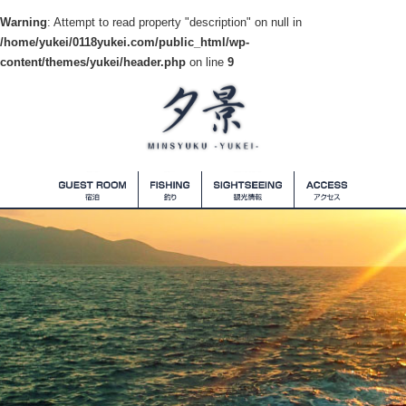
Warning
: Attempt to read property "description" on null in
/home/yukei/0118yukei.com/public_html/wp-
content/themes/yukei/header.php
on line
9