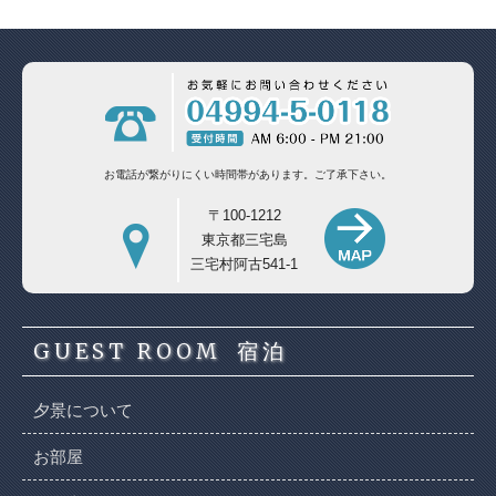
お電話が繋がりにくい時間帯があります。
ご了承下さい。
〒100-1212
東京都三宅島
三宅村阿古541-1
GUEST ROOM
宿泊
夕景について
お部屋