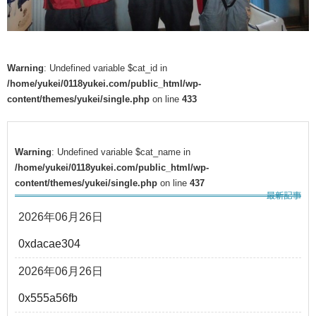
Warning
: Undefined variable $cat_id in
/home/yukei/0118yukei.com/public_html/wp-
content/themes/yukei/single.php
on line
433
Warning
: Undefined variable $cat_name in
/home/yukei/0118yukei.com/public_html/wp-
content/themes/yukei/single.php
on line
437
2026年06月26日
0xdacae304
2026年06月26日
0x555a56fb