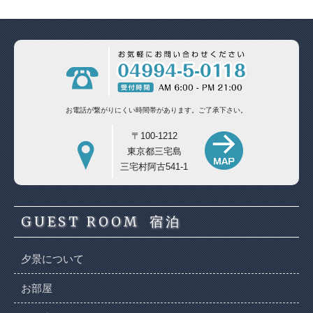
お電話が繋がりにくい時間帯があります。
ご了承下さい。
〒100-1212
東京都三宅島
三宅村阿古541-1
GUEST ROOM
宿泊
夕景について
お部屋