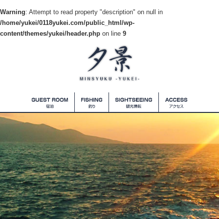
Warning
: Attempt to read property "description" on null in
/home/yukei/0118yukei.com/public_html/wp-
content/themes/yukei/header.php
on line
9