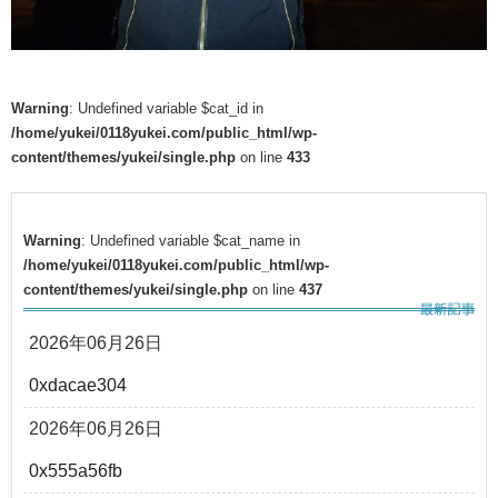
Warning
: Undefined variable $cat_id in
/home/yukei/0118yukei.com/public_html/wp-
content/themes/yukei/single.php
on line
433
Warning
: Undefined variable $cat_name in
/home/yukei/0118yukei.com/public_html/wp-
content/themes/yukei/single.php
on line
437
2026年06月26日
0xdacae304
2026年06月26日
0x555a56fb