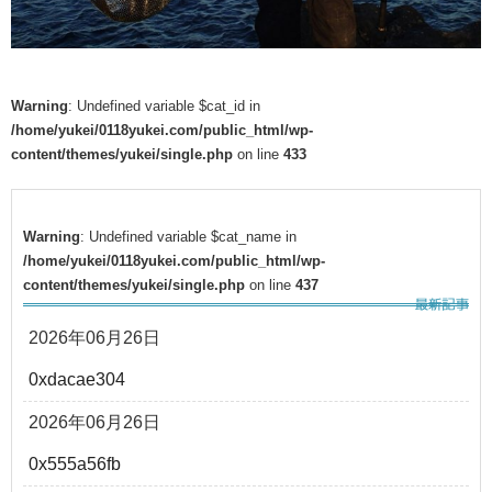
Warning
: Undefined variable $cat_id in
/home/yukei/0118yukei.com/public_html/wp-
content/themes/yukei/single.php
on line
433
Warning
: Undefined variable $cat_name in
/home/yukei/0118yukei.com/public_html/wp-
content/themes/yukei/single.php
on line
437
2026年06月26日
0xdacae304
2026年06月26日
0x555a56fb