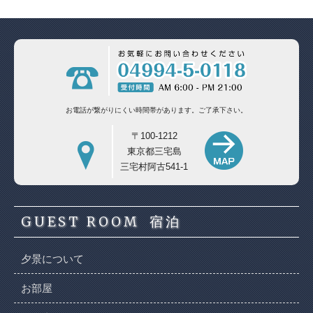
お電話が繋がりにくい時間帯があります。
ご了承下さい。
〒100-1212
東京都三宅島
三宅村阿古541-1
GUEST ROOM
宿泊
夕景について
お部屋