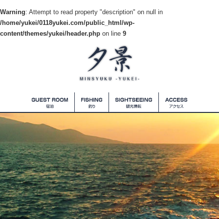
Warning
: Attempt to read property "description" on null in
/home/yukei/0118yukei.com/public_html/wp-
content/themes/yukei/header.php
on line
9