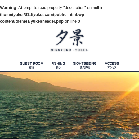
Warning
: Attempt to read property "description" on null in
/home/yukei/0118yukei.com/public_html/wp-
content/themes/yukei/header.php
on line
9