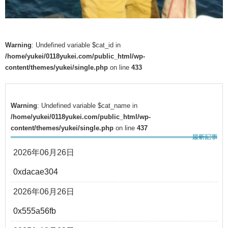
Warning
: Undefined variable $cat_id in
/home/yukei/0118yukei.com/public_html/wp-
content/themes/yukei/single.php
on line
433
Warning
: Undefined variable $cat_name in
/home/yukei/0118yukei.com/public_html/wp-
content/themes/yukei/single.php
on line
437
2026年06月26日
0xdacae304
2026年06月26日
0x555a56fb