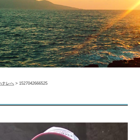
ハナレへ
>
1527042666525