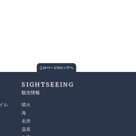
SIGHTSEEING
観光情報
イル
噴火
海
名所
温泉