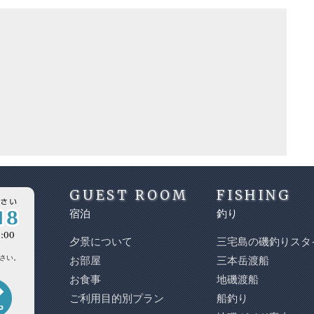
GUEST ROOM
FISHING
宿泊
釣り
夕景について
三宅島の磯釣りスタ
さい。
お部屋
三本岳渡船
お食事
地磯渡船
ご利用目的別プラン
船釣り