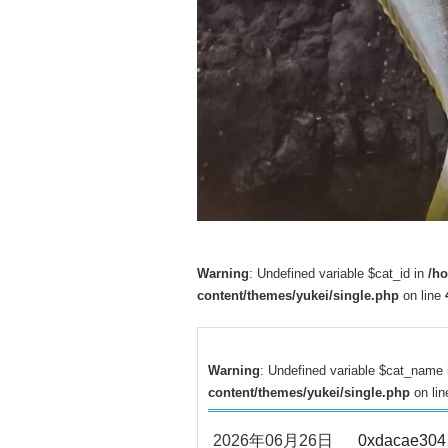
Warning
: Undefined variable $cat_id in
/h
content/themes/yukei/single.php
on line
Warning
: Undefined variable $cat_name
content/themes/yukei/single.php
on li
2026年06月26日
0xdacae304