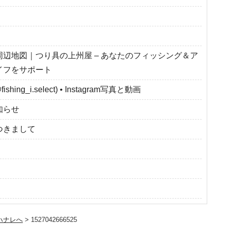
周辺地図｜つり具の上州屋 – あなたのフィッシング＆ア
イフをサポート
fishing_i.select) • Instagram写真と動画
知らせ
つきまして
ハナレへ
>
1527042666525