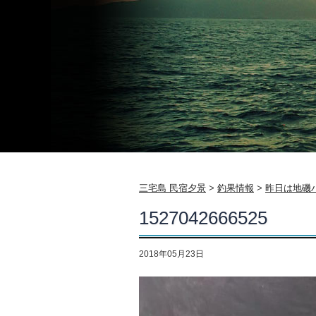
三宅島 民宿夕景
>
釣果情報
>
昨日は地磯
1527042666525
2018年05月23日