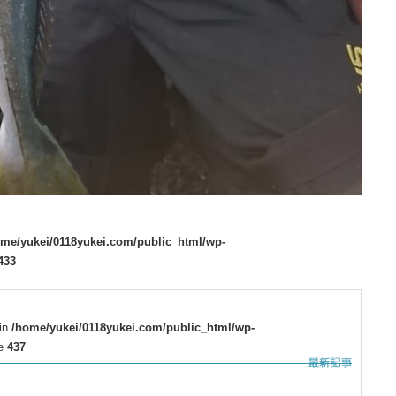
ome/yukei/0118yukei.com/public_html/wp-
433
 in
/home/yukei/0118yukei.com/public_html/wp-
ne
437