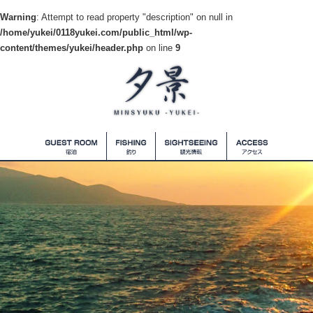
Warning
: Attempt to read property "description" on null in
/home/yukei/0118yukei.com/public_html/wp-
content/themes/yukei/header.php
on line
9