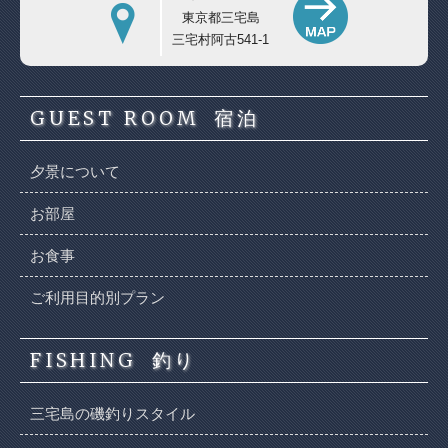
東京都三宅島
三宅村阿古541-1
GUEST ROOM
宿泊
夕景について
お部屋
お食事
ご利用目的別プラン
FISHING
釣り
三宅島の磯釣りスタイル