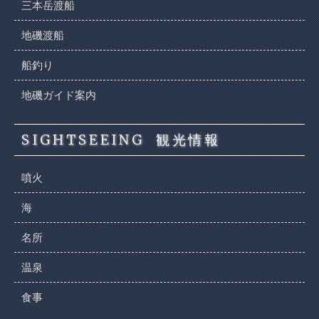
三本岳渡船
地磯渡船
船釣り
地磯ガイド案内
SIGHTSEEING
観光情報
噴火
海
名所
温泉
食事