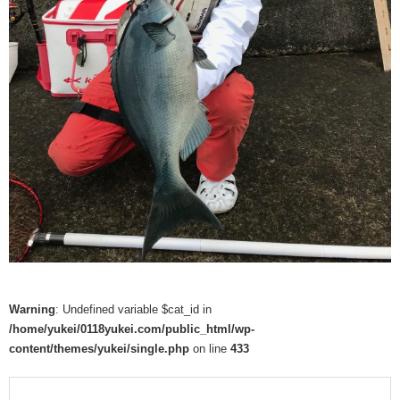
Warning
: Undefined variable $cat_id in
/home/yukei/0118yukei.com/public_html/wp-
content/themes/yukei/single.php
on line
433