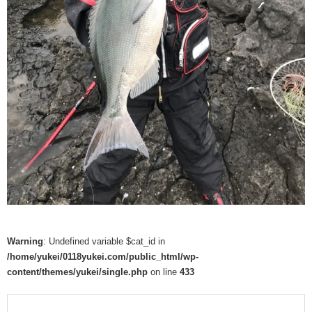
Warning
: Undefined variable $cat_id in
/home/yukei/0118yukei.com/public_html/wp-
content/themes/yukei/single.php
on line
433