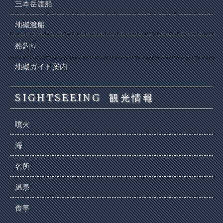
三本岳渡船
地磯渡船
船釣り
地磯ガイド案内
SIGHTSEEING
観光情報
噴火
海
名所
温泉
食事