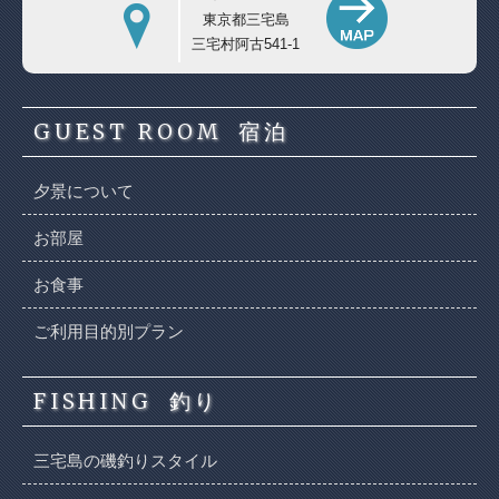
東京都三宅島
三宅村阿古541-1
GUEST ROOM
宿泊
夕景について
お部屋
お食事
ご利用目的別プラン
FISHING
釣り
三宅島の磯釣りスタイル