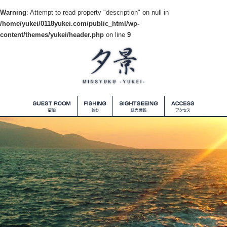
Warning
: Attempt to read property "description" on null in
/home/yukei/0118yukei.com/public_html/wp-
content/themes/yukei/header.php
on line
9