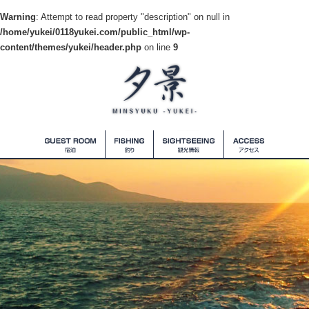
Warning
: Attempt to read property "description" on null in
/home/yukei/0118yukei.com/public_html/wp-
content/themes/yukei/header.php
on line
9