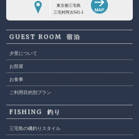
東京都三宅島
三宅村阿古541-1
GUEST ROOM
宿泊
夕景について
お部屋
お食事
ご利用目的別プラン
FISHING
釣り
三宅島の磯釣りスタイル