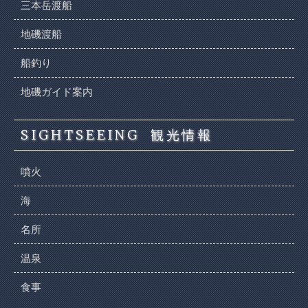
三本岳渡船
地磯渡船
船釣り
地磯ガイド案内
SIGHTSEEING
観光情報
噴火
海
名所
温泉
食事