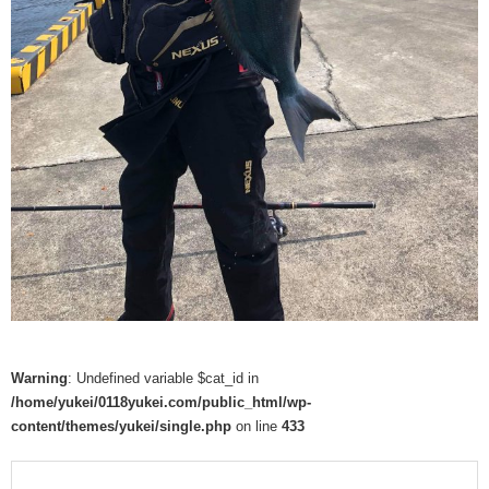
Warning
: Undefined variable $cat_id in
/home/yukei/0118yukei.com/public_html/wp-
content/themes/yukei/single.php
on line
433