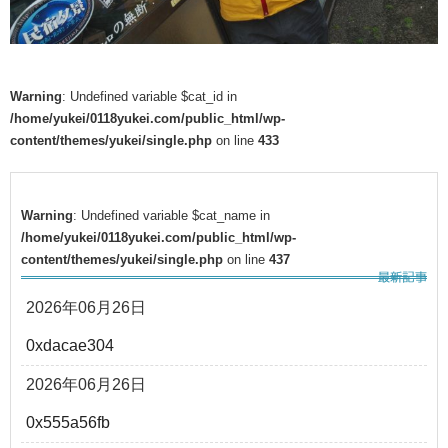
Warning
: Undefined variable $cat_id in
/home/yukei/0118yukei.com/public_html/wp-
content/themes/yukei/single.php
on line
433
Warning
: Undefined variable $cat_name in
/home/yukei/0118yukei.com/public_html/wp-
content/themes/yukei/single.php
on line
437
2026年06月26日
0xdacae304
2026年06月26日
0x555a56fb