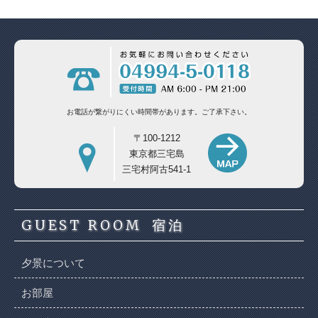
お電話が繋がりにくい時間帯があります。
ご了承下さい。
〒100-1212
東京都三宅島
三宅村阿古541-1
GUEST ROOM
宿泊
夕景について
お部屋