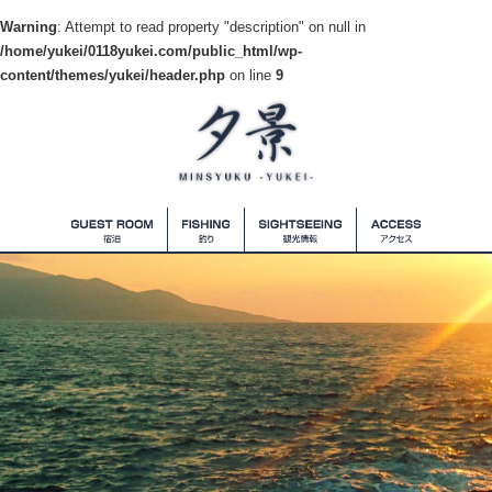
Warning
: Attempt to read property "description" on null in
/home/yukei/0118yukei.com/public_html/wp-
content/themes/yukei/header.php
on line
9