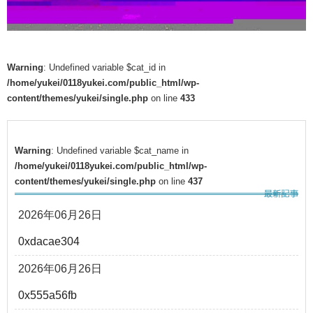
Warning
: Undefined variable $cat_id in
/home/yukei/0118yukei.com/public_html/wp-
content/themes/yukei/single.php
on line
433
Warning
: Undefined variable $cat_name in
/home/yukei/0118yukei.com/public_html/wp-
content/themes/yukei/single.php
on line
437
2026年06月26日
0xdacae304
2026年06月26日
0x555a56fb