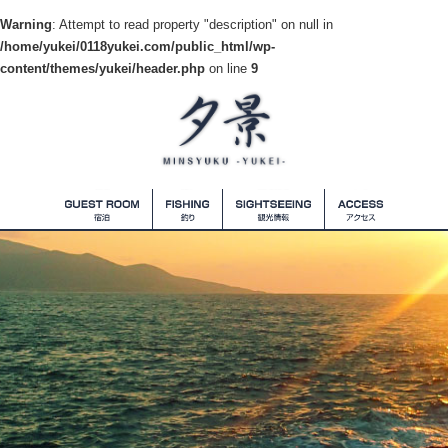
Warning
: Attempt to read property "description" on null in
/home/yukei/0118yukei.com/public_html/wp-
content/themes/yukei/header.php
on line
9