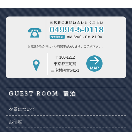
お電話が繋がりにくい時間帯があります。
ご了承下さい。
〒100-1212
東京都三宅島
三宅村阿古541-1
GUEST ROOM
宿泊
夕景について
お部屋