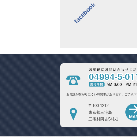
facebook
お電話が繋がりにくい時間帯があります。
ご了承下
〒100-1212
東京都三宅島
三宅村阿古541-1