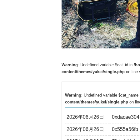
Warning
: Undefined variable $cat_id in
/h
content/themes/yukei/single.php
on line
Warning
: Undefined variable $cat_name
content/themes/yukei/single.php
on li
2026年06月26日
0xdacae304
2026年06月26日
0x555a56fb