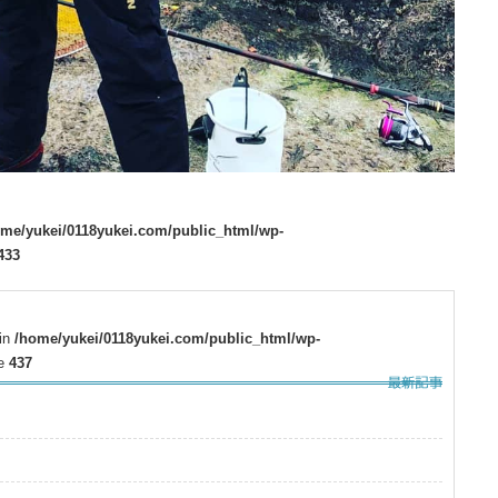
ome/yukei/0118yukei.com/public_html/wp-
433
 in
/home/yukei/0118yukei.com/public_html/wp-
ne
437