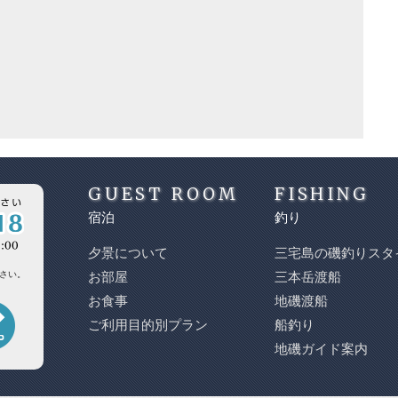
GUEST ROOM
FISHING
宿泊
釣り
夕景について
三宅島の磯釣りスタ
さい。
お部屋
三本岳渡船
お食事
地磯渡船
ご利用目的別プラン
船釣り
地磯ガイド案内