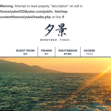
Warning
: Attempt to read property "description" on null in
/home/yukei/0118yukei.com/public_html/wp-
content/themes/yukei/header.php
on line
9