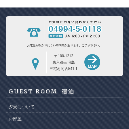
お電話が繋がりにくい時間帯があります。
ご了承下さい。
〒100-1212
東京都三宅島
三宅村阿古541-1
GUEST ROOM
宿泊
夕景について
お部屋