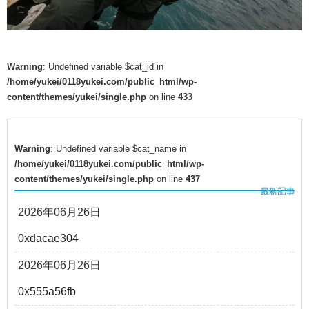
Warning
: Undefined variable $cat_id in
/home/yukei/0118yukei.com/public_html/wp-
content/themes/yukei/single.php
on line
433
Warning
: Undefined variable $cat_name in
/home/yukei/0118yukei.com/public_html/wp-
content/themes/yukei/single.php
on line
437
2026年06月26日
0xdacae304
2026年06月26日
0x555a56fb