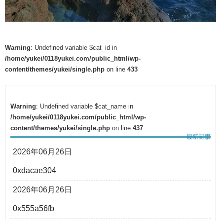
Warning
: Undefined variable $cat_id in
/home/yukei/0118yukei.com/public_html/wp-
content/themes/yukei/single.php
on line
433
Warning
: Undefined variable $cat_name in
/home/yukei/0118yukei.com/public_html/wp-
content/themes/yukei/single.php
on line
437
2026年06月26日
0xdacae304
2026年06月26日
0x555a56fb