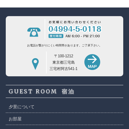
お電話が繋がりにくい時間帯があります。
ご了承下さい。
〒100-1212
東京都三宅島
三宅村阿古541-1
GUEST ROOM
宿泊
夕景について
お部屋