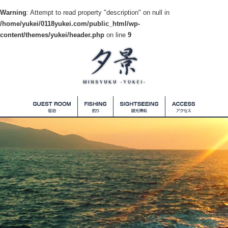
Warning
: Attempt to read property "description" on null in
/home/yukei/0118yukei.com/public_html/wp-
content/themes/yukei/header.php
on line
9