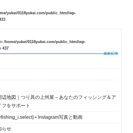
ome/yukei/0118yukei.com/public_html/wp-
433
 in
/home/yukei/0118yukei.com/public_html/wp-
ne
437
周辺地図｜つり具の上州屋 – あなたのフィッシング＆ア
イフをサポート
fishing_i.select) • Instagram写真と動画
知らせ