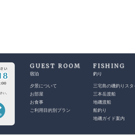
GUEST ROOM
FISHING
宿泊
釣り
夕景について
三宅島の磯釣りスタ
さい。
お部屋
三本岳渡船
お食事
地磯渡船
ご利用目的別プラン
船釣り
地磯ガイド案内