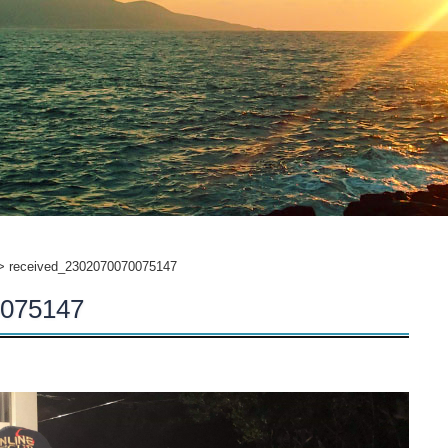
>
received_2302070070075147
0075147