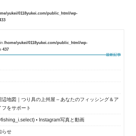
ome/yukei/0118yukei.com/public_html/wp-
433
 in
/home/yukei/0118yukei.com/public_html/wp-
ne
437
周辺地図｜つり具の上州屋 – あなたのフィッシング＆ア
イフをサポート
fishing_i.select) • Instagram写真と動画
知らせ