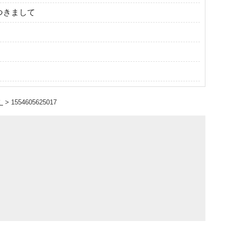
つきまして
！
>
1554605625017