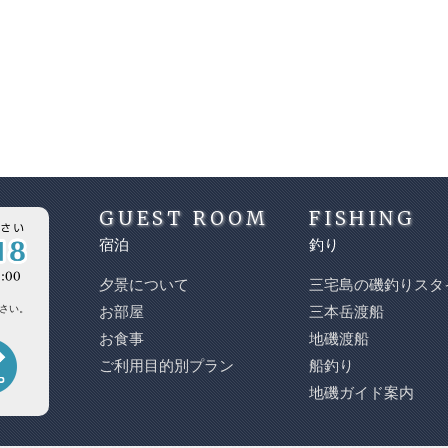
GUEST ROOM
FISHING
宿泊
釣り
夕景について
三宅島の磯釣りスタ
さい。
お部屋
三本岳渡船
お食事
地磯渡船
ご利用目的別プラン
船釣り
地磯ガイド案内