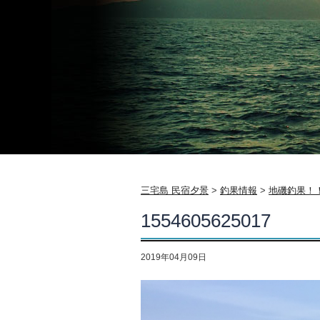
三宅島 民宿夕景
>
釣果情報
>
地磯釣果！
1554605625017
2019年04月09日