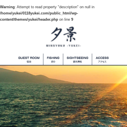
Warning
: Attempt to read property "description" on null in
/home/yukei/0118yukei.com/public_html/wp-
content/themes/yukei/header.php
on line
9