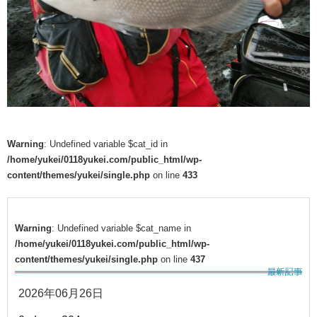
Warning
: Undefined variable $cat_id in
/home/yukei/0118yukei.com/public_html/wp-
content/themes/yukei/single.php
on line
433
Warning
: Undefined variable $cat_name in
/home/yukei/0118yukei.com/public_html/wp-
content/themes/yukei/single.php
on line
437
2026年06月26日