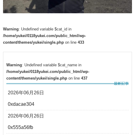
Warning
: Undefined variable $cat_id in
/home/yukei/0118yukei.com/public_html/wp-
content/themes/yukei/single.php
on line
433
Warning
: Undefined variable $cat_name in
/home/yukei/0118yukei.com/public_html/wp-
content/themes/yukei/single.php
on line
437
2026年06月26日
0xdacae304
2026年06月26日
0x555a56fb