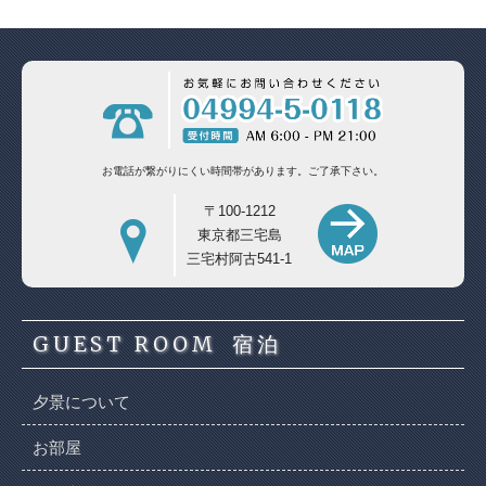
お電話が繋がりにくい時間帯があります。
ご了承下さい。
〒100-1212
東京都三宅島
三宅村阿古541-1
GUEST ROOM
宿泊
夕景について
お部屋