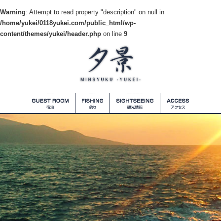
Warning
: Attempt to read property "description" on null in
/home/yukei/0118yukei.com/public_html/wp-
content/themes/yukei/header.php
on line
9