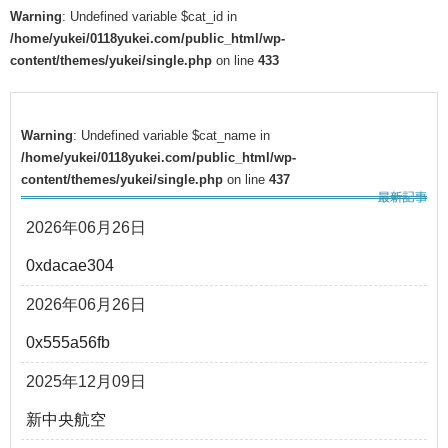
Warning
: Undefined variable $cat_id in
/home/yukei/0118yukei.com/public_html/wp-
content/themes/yukei/single.php
on line
433
Warning
: Undefined variable $cat_name in
/home/yukei/0118yukei.com/public_html/wp-
content/themes/yukei/single.php
on line
437
2026年06月26日
0xdacae304
2026年06月26日
0x555a56fb
2025年12月09日
新中央航空