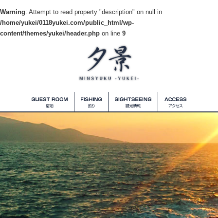
Warning
: Attempt to read property "description" on null in
/home/yukei/0118yukei.com/public_html/wp-
content/themes/yukei/header.php
on line
9