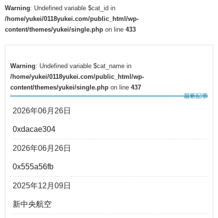
Warning
: Undefined variable $cat_id in
/home/yukei/0118yukei.com/public_html/wp-
content/themes/yukei/single.php
on line
433
Warning
: Undefined variable $cat_name in
/home/yukei/0118yukei.com/public_html/wp-
content/themes/yukei/single.php
on line
437
2026年06月26日
0xdacae304
2026年06月26日
0x555a56fb
2025年12月09日
新中央航空