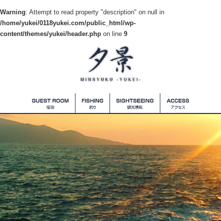
Warning
: Attempt to read property "description" on null in
/home/yukei/0118yukei.com/public_html/wp-
content/themes/yukei/header.php
on line
9