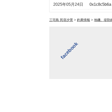
2025年05月24日
0x1c8c5b6a
三宅島 民宿夕景
>
釣果情報
>
地磯、堤防
facebook