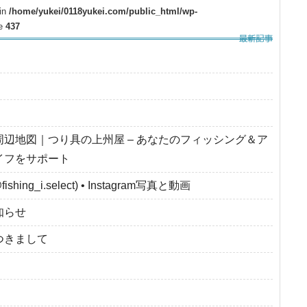
 in
/home/yukei/0118yukei.com/public_html/wp-
ne
437
周辺地図｜つり具の上州屋 – あなたのフィッシング＆ア
イフをサポート
fishing_i.select) • Instagram写真と動画
知らせ
つきまして