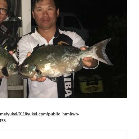
ome/yukei/0118yukei.com/public_html/wp-
433