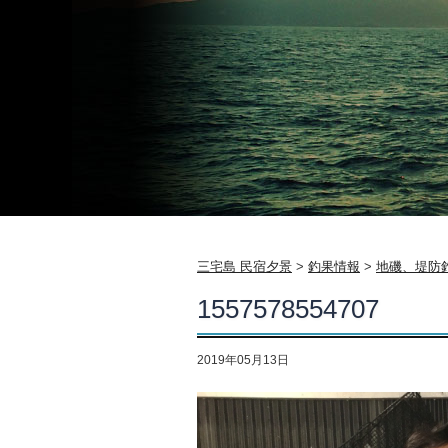
三宅島 民宿夕景
>
釣果情報
>
地磯、堤防
1557578554707
2019年05月13日