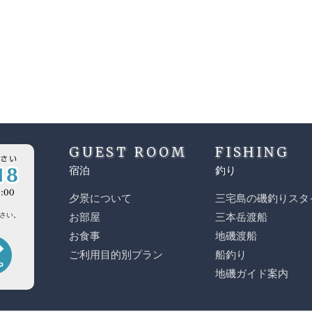
GUEST ROOM
FISHING
宿泊
釣り
夕景について
三宅島の磯釣りスタ
さい。
お部屋
三本岳渡船
お食事
地磯渡船
ご利用目的別プラン
船釣り
地磯ガイド案内