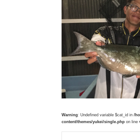
Warning
: Undefined variable $cat_id in
/h
content/themes/yukei/single.php
on line