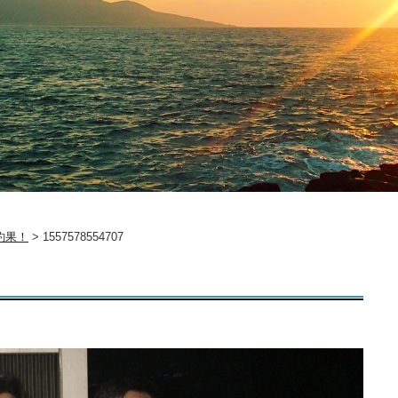
釣果！
>
1557578554707