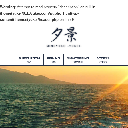
Warning
: Attempt to read property "description" on null in
/home/yukei/0118yukei.com/public_html/wp-
content/themes/yukei/header.php
on line
9