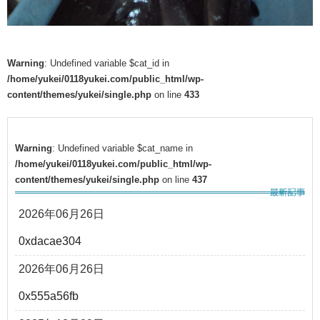
Warning
: Undefined variable $cat_id in
/home/yukei/0118yukei.com/public_html/wp-
content/themes/yukei/single.php
on line
433
Warning
: Undefined variable $cat_name in
/home/yukei/0118yukei.com/public_html/wp-
content/themes/yukei/single.php
on line
437
2026年06月26日
0xdacae304
2026年06月26日
0x555a56fb